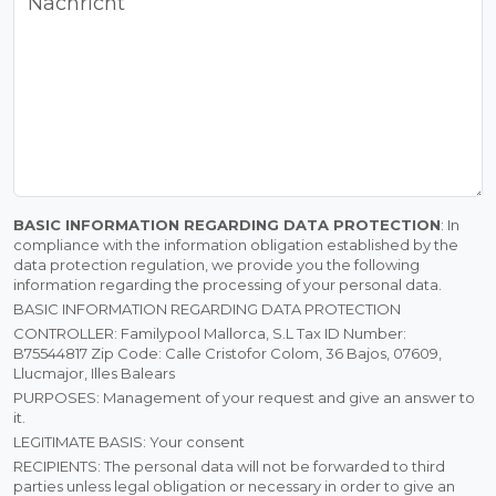
Nachricht
BASIC INFORMATION REGARDING DATA PROTECTION
: In
compliance with the information obligation established by the
data protection regulation, we provide you the following
information regarding the processing of your personal data.
BASIC INFORMATION REGARDING DATA PROTECTION
CONTROLLER: Familypool Mallorca, S.L Tax ID Number:
B75544817 Zip Code: Calle Cristofor Colom, 36 Bajos, 07609,
Llucmajor, Illes Balears
PURPOSES: Management of your request and give an answer to
it.
LEGITIMATE BASIS: Your consent
RECIPIENTS: The personal data will not be forwarded to third
parties unless legal obligation or necessary in order to give an